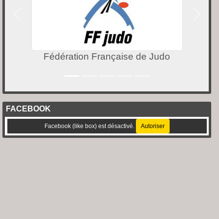
Précedent
Suivan
e Judo
Mairie du Bar sur Loup
FACEBOOK
Facebook (like box) est désactivé.
Autoriser