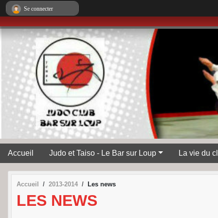
Panneau de gestion des cookies
Se connecter
Accueil
Judo et Taiso - Le Bar sur Loup
La vie du c
Accueil
2013-2014
Les news
LES NEWS