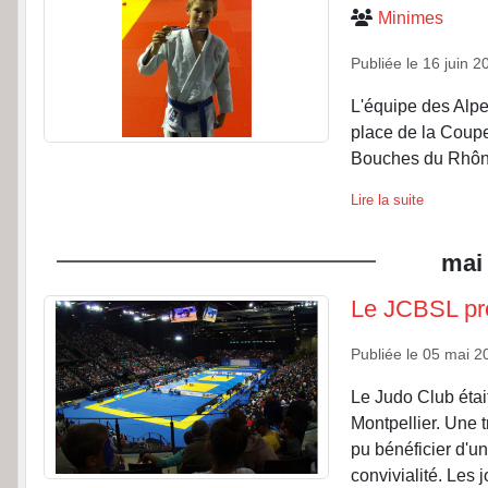
Minimes
Publiée le
16 juin 2
L'équipe des Alpe
place de la Coupe
Bouches du Rhône
Lire la suite
mai
Le JCBSL pr
Publiée le
05 mai 2
Le Judo Club éta
Montpellier. Une 
pu bénéficier d'u
convivialité. Les 