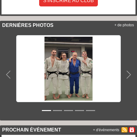
S'INSCRIRE AU CLUB
DERNIÈRES PHOTOS
+ de photos
Précedent
Sui
PROCHAIN ÉVÈNEMENT
+ d'évènements