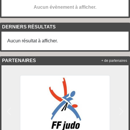
Aucun évènement à afficher.
DERNIERS RÉSULTATS
Aucun résultat à afficher.
PARTENAIRES
+ de partenaires
Précedent
Suiv