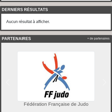
DERNIERS RÉSULTATS
Aucun résultat à afficher.
PARTENAIRES
+ de partenaires
Précedent
Suiv
Fédération Française de Judo