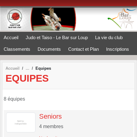
Panneau de gestion des cookies
Accueil
Judo et Taiso - Le Bar sur Loup
La vie du club
Classements
Documents
Contact et Plan
Inscriptions
Accueil
Equipes
EQUIPES
8 équipes
Seniors
4
membres