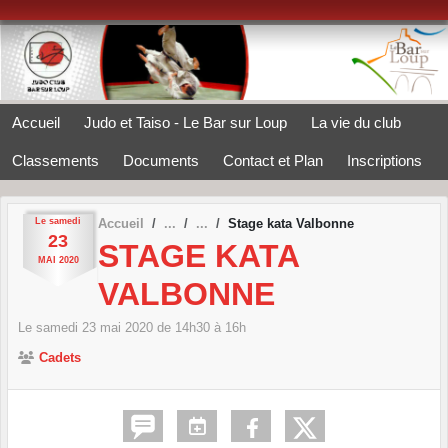
Panneau de gestion des cookies
Accueil
Judo et Taiso - Le Bar sur Loup
La vie du club
Classements
Documents
Contact et Plan
Inscriptions
Le
samedi
Accueil
Stage kata Valbonne
23
STAGE KATA
MAI
2020
VALBONNE
Le
samedi
23
mai
2020
de 14h30 à 16h
Cadets