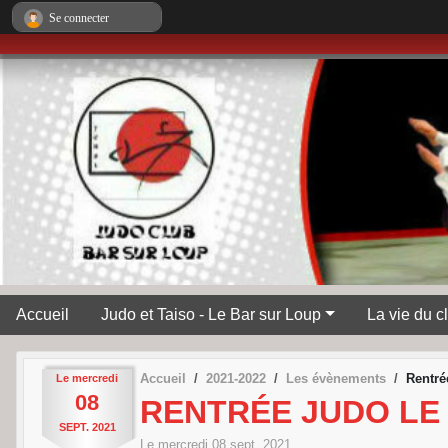
Panneau de gestion des cookies
Se connecter
Accueil
Judo et Taiso - Le Bar sur Loup
La vie du c
Accueil
2021-2022
Les évènements
Rentré
Le
mercredi
08
RENTRÉE JUDO LE
SEPT.
2021
Le
mercredi
08
sept.
2021