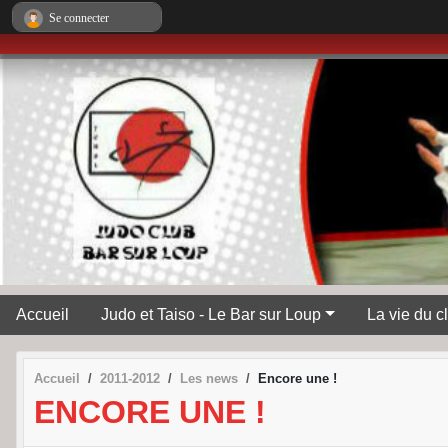
Panneau de gestion des cookies
Se connecter
Accueil
Judo et Taiso - Le Bar sur Loup
La vie du c
Accueil
2011-2012
Les news
Encore une !
ENCORE UNE !