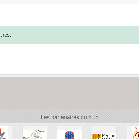
ires.
Les partenaires du club