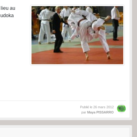
 lieu au
 judoka
Publié le
26 mars 2012
par
Maya PISSARRO