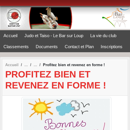
Panneau de gestion des cookies
Accueil
Judo et Taiso - Le Bar sur Loup
La vie du club
Classements
Documents
Contact et Plan
Inscriptions
Accueil
Profitez bien et revenez en forme !
PROFITEZ BIEN ET
REVENEZ EN FORME !