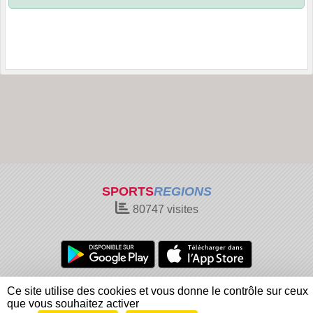
SPORTS
REGIONS
80747
visites
Charte cookies
Gestion des cookies
Ce site utilise des cookies et vous donne le contrôle sur ceux
Informations légales
Signaler un contenu inapproprié
que vous souhaitez activer