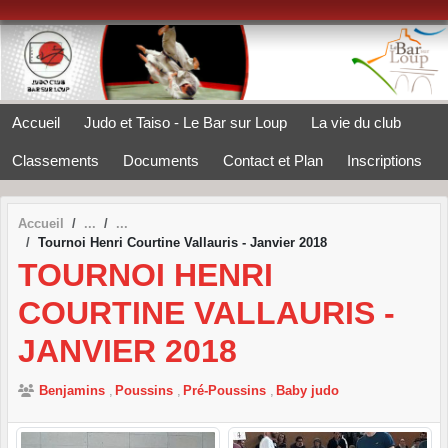
Panneau de gestion des cookies
Accueil
Judo et Taiso - Le Bar sur Loup
La vie du club
Classements
Documents
Contact et Plan
Inscriptions
Accueil
Tournoi Henri Courtine Vallauris - Janvier 2018
TOURNOI HENRI
COURTINE VALLAURIS -
JANVIER 2018
Benjamins
Poussins
Pré-Poussins
Baby judo