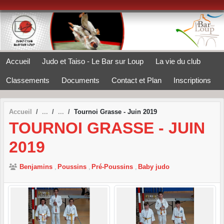
Panneau de gestion des cookies
Accueil
Judo et Taiso - Le Bar sur Loup
La vie du club
Classements
Documents
Contact et Plan
Inscriptions
Accueil
Tournoi Grasse - Juin 2019
TOURNOI GRASSE - JUIN
2019
Benjamins
Poussins
Pré-Poussins
Baby judo