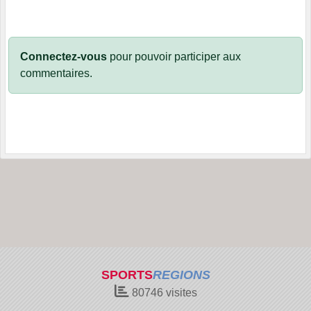
Connectez-vous
pour pouvoir participer aux
commentaires.
SPORTS
REGIONS
80746
visites