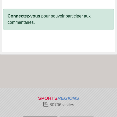
Connectez-vous
pour pouvoir participer aux
commentaires.
SPORTS
REGIONS
80706
visites