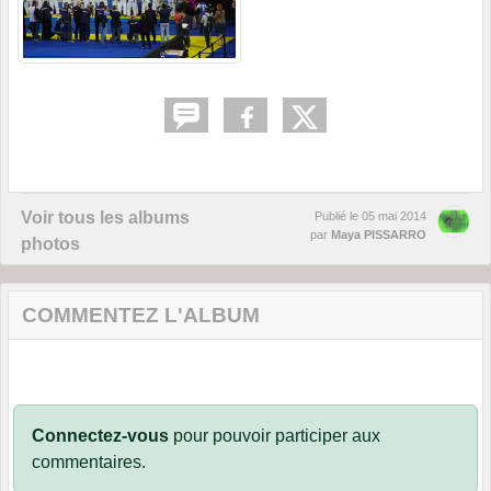
Voir tous les albums
Publié le
05 mai 2014
par
Maya PISSARRO
photos
COMMENTEZ L'ALBUM
Connectez-vous
pour pouvoir participer aux
commentaires.