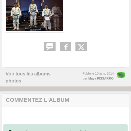
Voir tous les albums
Publié le
10 janv. 2014
par
Maya PISSARRO
photos
COMMENTEZ L'ALBUM