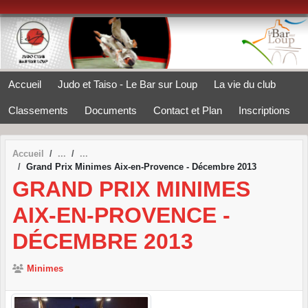
Panneau de gestion des cookies
Accueil
Judo et Taiso - Le Bar sur Loup
La vie du club
Classements
Documents
Contact et Plan
Inscriptions
Accueil
Grand Prix Minimes Aix-en-Provence - Décembre 2013
GRAND PRIX MINIMES
AIX-EN-PROVENCE -
DÉCEMBRE 2013
Minimes