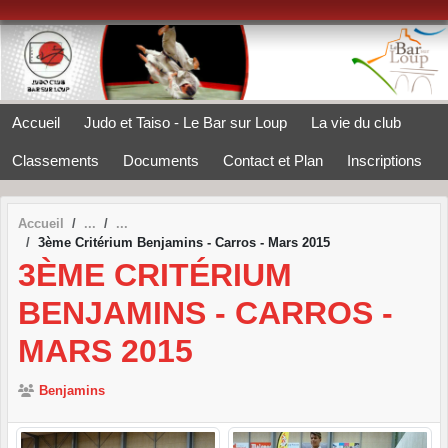
Panneau de gestion des cookies
Accueil
Judo et Taiso - Le Bar sur Loup
La vie du club
Classements
Documents
Contact et Plan
Inscriptions
Accueil
3ème Critérium Benjamins - Carros - Mars 2015
3ÈME CRITÉRIUM
BENJAMINS - CARROS -
MARS 2015
Benjamins