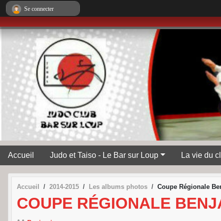
Panneau de gestion des cookies
Se connecter
Accueil
Judo et Taiso - Le Bar sur Loup
La vie du c
Accueil
2014-2015
Les albums photos
Coupe Régionale Ben
COUPE RÉGIONALE BENJAM