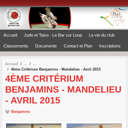
Panneau de gestion des cookies
Accueil
Judo et Taiso - Le Bar sur Loup
La vie du club
Classements
Documents
Contact et Plan
Inscriptions
Accueil
4ème Critérium Benjamins - Mandelieu - Avril 2015
4ÈME CRITÉRIUM
BENJAMINS - MANDELIEU
- AVRIL 2015
Benjamins