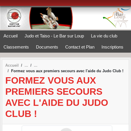
Panneau de gestion des cookies
Accueil
Judo et Taiso - Le Bar sur Loup
La vie du club
Classements
Documents
Contact et Plan
Inscriptions
Accueil
Formez vous aux premiers secours avec l'aide du Judo Club !
FORMEZ VOUS AUX
PREMIERS SECOURS
AVEC L'AIDE DU JUDO
CLUB !