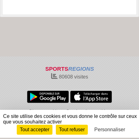
SPORTS
REGIONS
80608
visites
Charte cookies
Gestion des cookies
Ce site utilise des cookies et vous donne le contrôle sur ceux
Informations légales
Signaler un contenu inapproprié
que vous souhaitez activer
Tout accepter
Tout refuser
Personnaliser
Envie de participer ?
Connexion