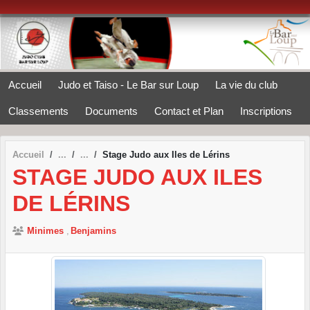
Panneau de gestion des cookies
Accueil
Judo et Taiso - Le Bar sur Loup
La vie du club
Classements
Documents
Contact et Plan
Inscriptions
Accueil
Stage Judo aux Iles de Lérins
STAGE JUDO AUX ILES
DE LÉRINS
Minimes
Benjamins