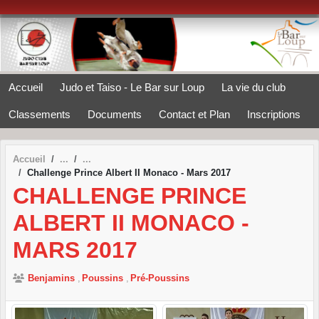
Panneau de gestion des cookies
Accueil
Judo et Taiso - Le Bar sur Loup
La vie du club
Classements
Documents
Contact et Plan
Inscriptions
Accueil
Challenge Prince Albert II Monaco - Mars 2017
CHALLENGE PRINCE
ALBERT II MONACO -
MARS 2017
Benjamins
Poussins
Pré-Poussins