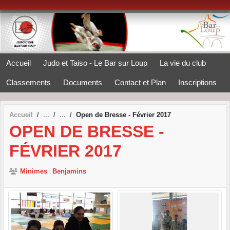
Panneau de gestion des cookies
Accueil
Judo et Taiso - Le Bar sur Loup
La vie du club
Classements
Documents
Contact et Plan
Inscriptions
Accueil
Open de Bresse - Février 2017
OPEN DE BRESSE -
FÉVRIER 2017
Minimes
Benjamins