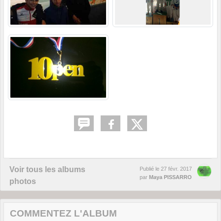
Voir tous les albums
Publié le
27 févr. 2017
par
Maya PISSARRO
photos
COMMENTEZ L'ALBUM