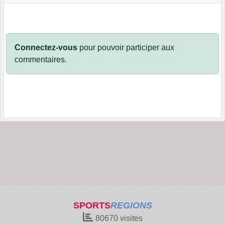
Connectez-vous
pour pouvoir participer aux
commentaires.
SPORTS
REGIONS
80670
visites